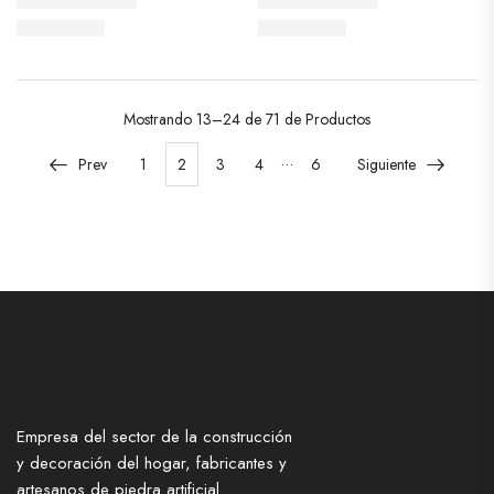
Mostrando
13–24 de 71
de Productos
…
Prev
1
2
3
4
6
Siguiente
Empresa del sector de la construcción
y decoración del hogar, fabricantes y
artesanos de piedra artificial.