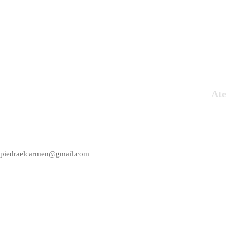
Ate
Empresa del sector de la construcción y
decoración del hogar, fabricantes y
artesanos de piedra artificial.
piedraelcarmen@gmail.com