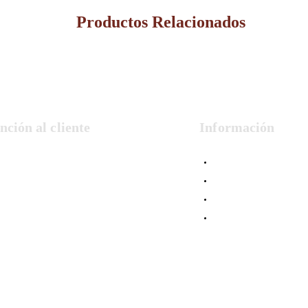
Productos Relacionados
nción al cliente
Información
Formas de Pago
Condiciones de Venta
Política de Privacidad
Cookies