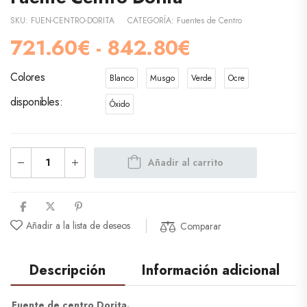
SKU:
FUEN-CENTRO-DORITA
CATEGORÍA:
Fuentes de Centro
721.60
€
-
842.80
€
Colores
Blanco
Musgo
Verde
Ocre
disponibles
Óxido
Añadir al carrito
Añadir a la lista de deseos
Comparar
Descripción
Información adicional
Fuente de centro Dorita.