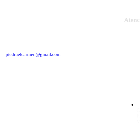
Atenci
Empresa del sector de la construcción y
decoración del hogar, fabricantes y
artesanos de piedra artificial.
piedraelcarmen@gmail.com
C
F
V