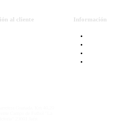
ón al cliente
Información
Formas de Pago
Condiciones de Venta
Política de Privacidad
Cookies
arretera Granada, Km 40,20
rente Campo de Futbol "La
ictoria" 23001 Jaén