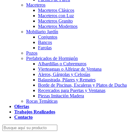
Maceteros
Maceteros Clásicos
Maceteros con Luz
Maceteros Granito
Maceteros Modernos
Mobiliario Jardín
Conjuntos
Bancos
Farolas
Pozos
Prefabricados de Hormigón
Albardillas o Cubremuros
Vierteaguas o Alfeizar de Ventana
Aleros, Gárgolas y Celosías
Balaustrada, Pilares y Remates
Borde de Piscinas, Escaleras y Platos de Ducha
Recercados para Puertas y Ventanas
Piezas Imitación Madera
Rocas Temáticas
Ofertas
Trabajos Realizados
Contacto