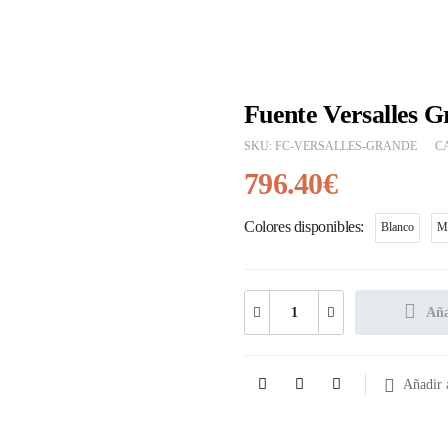
Fuente Versalles 
SKU:
FC-VERSALLES-GRANDE
C
796.40
€
Colores disponibles
Blanco
M
Aña
Añadir a