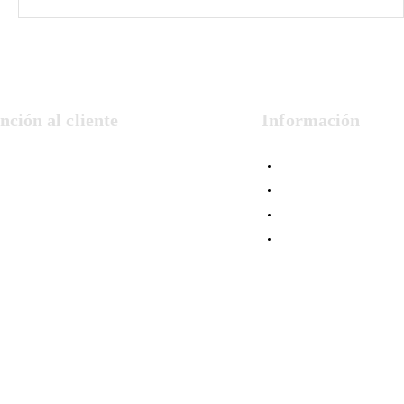
nción al cliente
Información
Formas de Pago
Condiciones de Venta
Política de Privacidad
Cookies