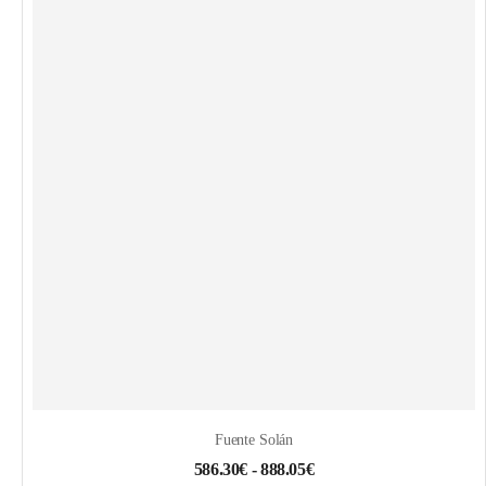
Fuente Solán
586.30
€
-
888.05
€