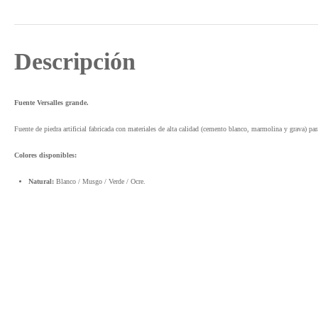
Descripción
Fuente Versalles grande.
Fuente de piedra artificial fabricada con materiales de alta calidad (cemento blanco, marmolina y grava) par
Colores disponibles:
Natural:
Blanco / Musgo / Verde / Ocre.