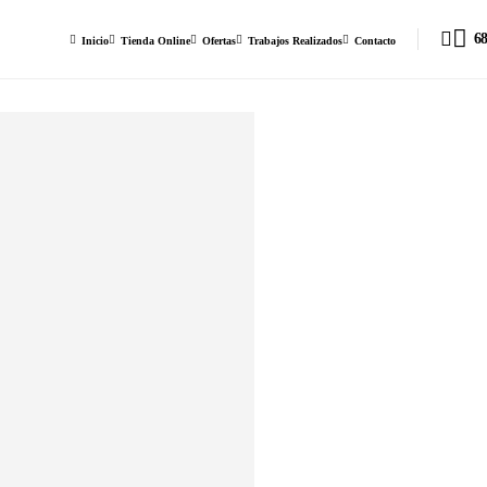
68
Inicio
Tienda Online
Ofertas
Trabajos Realizados
Contacto
Fuentes
Fuentes de Centro
Fuente Ver