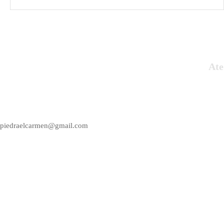
Ate
Empresa del sector de la construcción y
decoración del hogar, fabricantes y
artesanos de piedra artificial.
piedraelcarmen@gmail.com