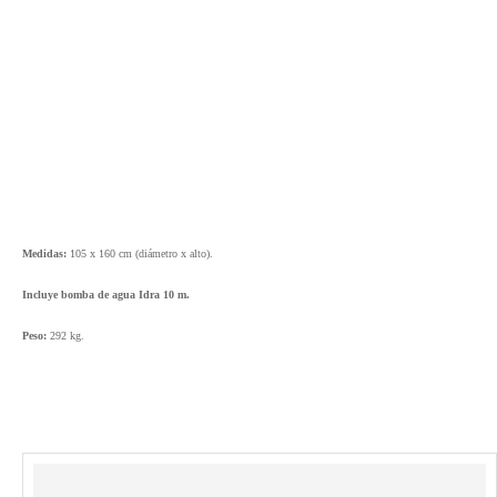
Medidas:
105 x 160 cm (diámetro x alto).
Incluye bomba de agua Idra 10 m.
Peso:
292 kg.