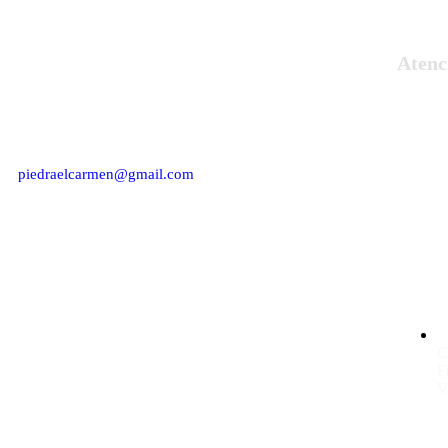
Atenci
Empresa del sector de la construcción y
decoración del hogar, fabricantes y
artesanos de piedra artificial.
piedraelcarmen@gmail.com
C
F
V