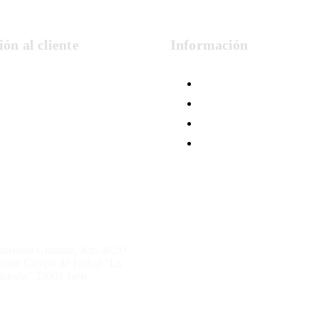
ón al cliente
Información
Formas de Pago
Condiciones de Venta
Política de Privacidad
Cookies
arretera Granada, Km 40,20
rente Campo de Futbol "La
ictoria" 23001 Jaén