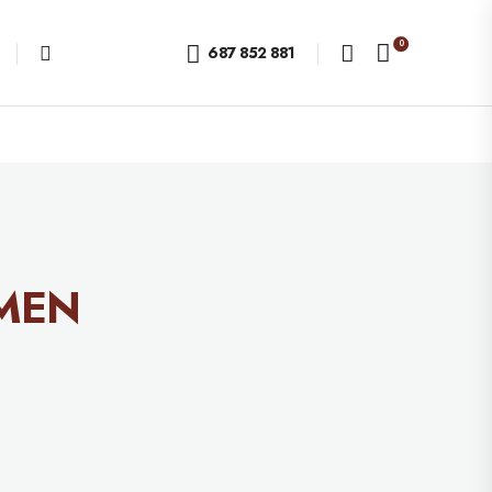
0
687 852 881
RMEN